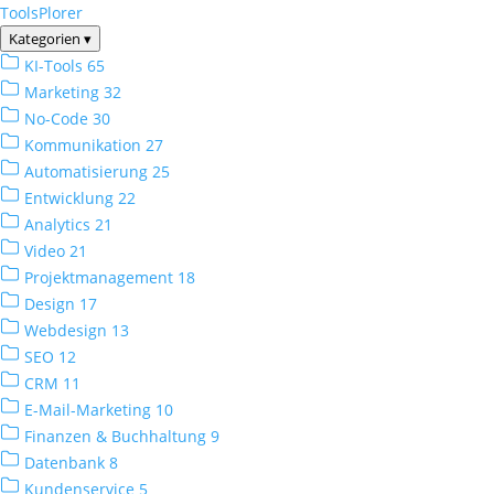
ToolsPlorer
Kategorien
▾
KI-Tools
65
Marketing
32
No-Code
30
Kommunikation
27
Automatisierung
25
Entwicklung
22
Analytics
21
Video
21
Projektmanagement
18
Design
17
Webdesign
13
SEO
12
CRM
11
E-Mail-Marketing
10
Finanzen & Buchhaltung
9
Datenbank
8
Kundenservice
5