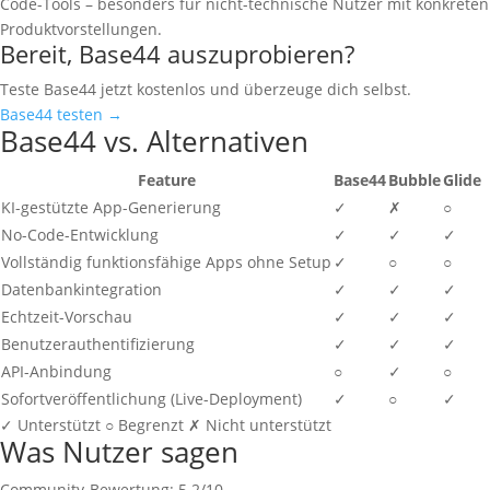
Code-Tools – besonders für nicht-technische Nutzer mit konkreten
Produktvorstellungen.
Bereit, Base44 auszuprobieren?
Teste Base44 jetzt kostenlos und überzeuge dich selbst.
Base44 testen →
Base44 vs. Alternativen
Feature
Base44
Bubble
Glide
KI-gestützte App-Generierung
✓
✗
○
No-Code-Entwicklung
✓
✓
✓
Vollständig funktionsfähige Apps ohne Setup
✓
○
○
Datenbankintegration
✓
✓
✓
Echtzeit-Vorschau
✓
✓
✓
Benutzerauthentifizierung
✓
✓
✓
API-Anbindung
○
✓
○
Sofortveröffentlichung (Live-Deployment)
✓
○
✓
✓
Unterstützt
○
Begrenzt
✗
Nicht unterstützt
Was Nutzer sagen
Community-Bewertung: 5.2/10