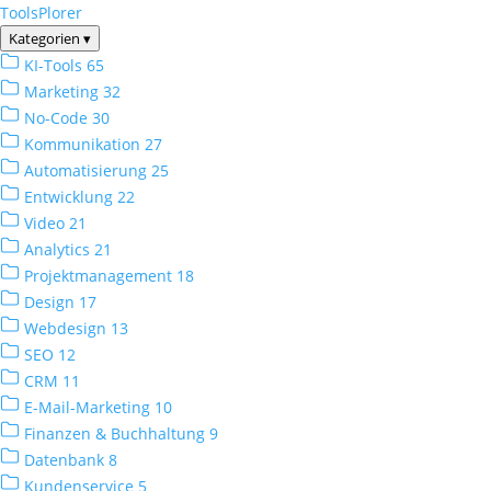
ToolsPlorer
Kategorien
▾
KI-Tools
65
Marketing
32
No-Code
30
Kommunikation
27
Automatisierung
25
Entwicklung
22
Video
21
Analytics
21
Projektmanagement
18
Design
17
Webdesign
13
SEO
12
CRM
11
E-Mail-Marketing
10
Finanzen & Buchhaltung
9
Datenbank
8
Kundenservice
5