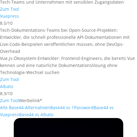
Tech-Teams und Unternehmen mit sensiblen Zugangsdaten
Zum Tool
Vuepress
8.5/10
Tech-Dokumentations-Teams bei Open-Source-Projekten:
Entwickler, die schnell professionelle API-Dokumentationen mit
Live-Code-Beispielen veröffentlichen müssen, ohne DevOps-
Overhead
Vue.js-Ökosystem-Entwickler: Frontend-Engineers, die bereits Vue
kennen und eine natürliche Dokumentationslösung ohne
Technologie-Wechsel suchen
Zum Tool
Albato
8.3/10
Zum Tool
Werbelink*
Alle Base44-Alternativen
Base44 vs 1Password
Base44 vs
Vuepress
Base44 vs Albato