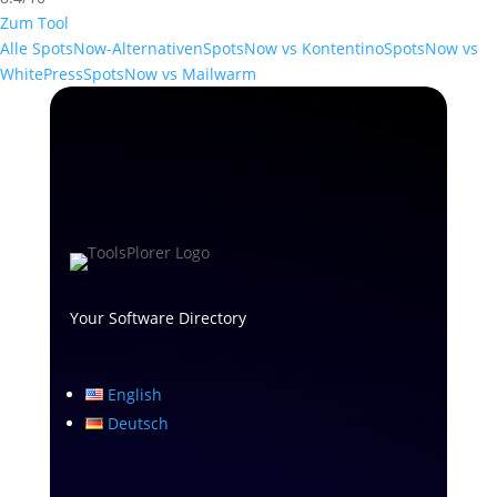
Zum Tool
Alle SpotsNow-Alternativen
SpotsNow vs Kontentino
SpotsNow vs
WhitePress
SpotsNow vs Mailwarm
Your Software Directory
English
Deutsch