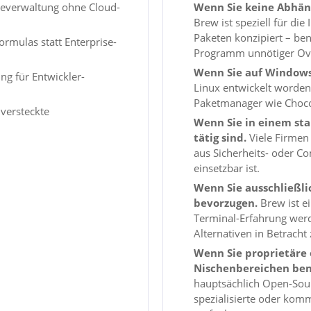
reverwaltung ohne Cloud-
Wenn Sie keine Abhän
Brew ist speziell für di
Paketen konzipiert – benö
mulas statt Enterprise-
Programm unnötiger Ov
Wenn Sie auf Windows
ng für Entwickler-
Linux entwickelt worden
Paketmanager wie Choco
versteckte
Wenn Sie in einem st
tätig sind.
Viele Firmen 
aus Sicherheits- oder C
einsetzbar ist.
Wenn Sie ausschließli
bevorzugen.
Brew ist e
Terminal-Erfahrung werde
Alternativen in Betracht 
Wenn Sie proprietäre 
Nischenbereichen ben
hauptsächlich Open-Sour
spezialisierte oder kom