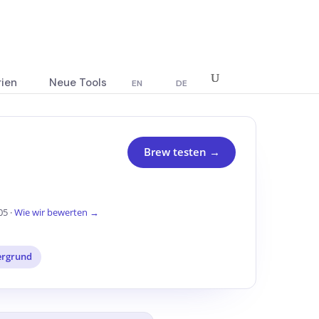
rien
Neue Tools
EN
DE
Brew testen →
05 ·
Wie wir bewerten →
ergrund