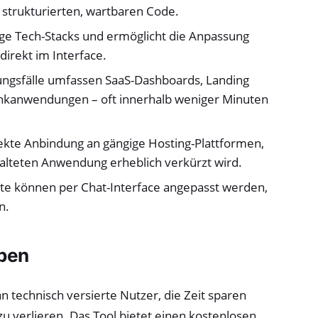
 strukturierten, wartbaren Code.
ige Tech-Stacks und ermöglicht die Anpassung
rekt im Interface.
gsfälle umfassen SaaS-Dashboards, Landing
ankanwendungen – oft innerhalb weniger Minuten
ekte Anbindung an gängige Hosting-Plattformen,
halteten Anwendung erheblich verkürzt wird.
e können per Chat-Interface angepasst werden,
n.
ppen
n technisch versierte Nutzer, die Zeit sparen
u verlieren. Das Tool bietet einen kostenlosen