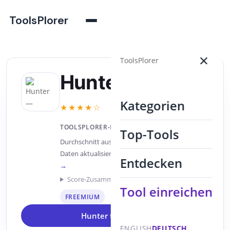
ToolsPlorer
×
ToolsPlorer
Hunter
Kategorien
★★★★☆
8.3/10
TOOLSPLORER-BEWERTUNG
Top-Tools
Durchschnitt aus 5 unabhängigen Quellen ·
Daten aktualisiert: 2026-08-05 ·
Wie wir bewerten
Entdecken
→
Score-Zusammensetzung anzeigen
Tool einreichen
FREEMIUM
Hunter testen →
*
ENGLISH
DEUTSCH