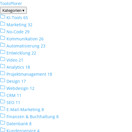
ToolsPlorer
Kategorien
▾
KI-Tools
65
Marketing
32
No-Code
29
Kommunikation
26
Automatisierung
23
Entwicklung
22
Video
21
Analytics
18
Projektmanagement
18
Design
17
Webdesign
12
CRM
11
SEO
11
E-Mail-Marketing
8
Finanzen & Buchhaltung
8
Datenbank
8
Kundenservice
4