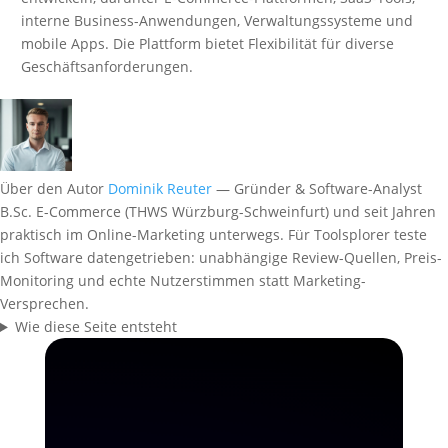
interne Business-Anwendungen, Verwaltungssysteme und
mobile Apps. Die Plattform bietet Flexibilität für diverse
Geschäftsanforderungen.
Über den Autor
Dominik Reuter
— Gründer & Software-Analyst
B.Sc. E-Commerce (THWS Würzburg-Schweinfurt) und seit Jahren
praktisch im Online-Marketing unterwegs. Für Toolsplorer teste
ich Software datengetrieben: unabhängige Review-Quellen, Preis-
Monitoring und echte Nutzerstimmen statt Marketing-
Versprechen.
Wie diese Seite entsteht