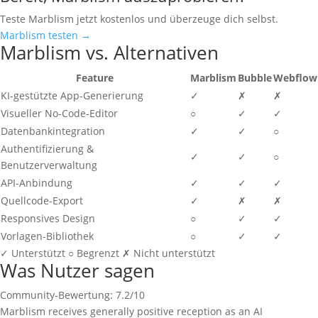
Teste Marblism jetzt kostenlos und überzeuge dich selbst.
Marblism testen →
Marblism vs. Alternativen
Feature
Marblism
Bubble
Webflow
KI-gestützte App-Generierung
✓
✗
✗
Visueller No-Code-Editor
○
✓
✓
Datenbankintegration
✓
✓
○
Authentifizierung &
✓
✓
○
Benutzerverwaltung
API-Anbindung
✓
✓
✓
Quellcode-Export
✓
✗
✗
Responsives Design
○
✓
✓
Vorlagen-Bibliothek
○
✓
✓
✓
Unterstützt
○
Begrenzt
✗
Nicht unterstützt
Was Nutzer sagen
Community-Bewertung: 7.2/10
Marblism receives generally positive reception as an AI