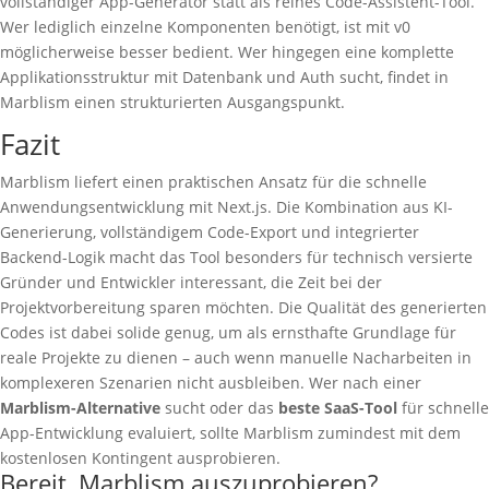
vollständiger App-Generator statt als reines Code-Assistent-Tool.
Wer lediglich einzelne Komponenten benötigt, ist mit v0
möglicherweise besser bedient. Wer hingegen eine komplette
Applikationsstruktur mit Datenbank und Auth sucht, findet in
Marblism einen strukturierten Ausgangspunkt.
Fazit
Marblism liefert einen praktischen Ansatz für die schnelle
Anwendungsentwicklung mit Next.js. Die Kombination aus KI-
Generierung, vollständigem Code-Export und integrierter
Backend-Logik macht das Tool besonders für technisch versierte
Gründer und Entwickler interessant, die Zeit bei der
Projektvorbereitung sparen möchten. Die Qualität des generierten
Codes ist dabei solide genug, um als ernsthafte Grundlage für
reale Projekte zu dienen – auch wenn manuelle Nacharbeiten in
komplexeren Szenarien nicht ausbleiben. Wer nach einer
Marblism-Alternative
sucht oder das
beste SaaS-Tool
für schnelle
App-Entwicklung evaluiert, sollte Marblism zumindest mit dem
kostenlosen Kontingent ausprobieren.
Bereit, Marblism auszuprobieren?