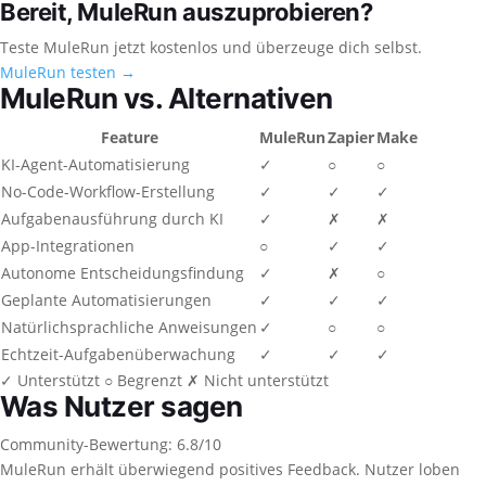
Bereit, MuleRun auszuprobieren?
Teste MuleRun jetzt kostenlos und überzeuge dich selbst.
MuleRun testen →
MuleRun vs. Alternativen
Feature
MuleRun
Zapier
Make
KI-Agent-Automatisierung
✓
○
○
No-Code-Workflow-Erstellung
✓
✓
✓
Aufgabenausführung durch KI
✓
✗
✗
App-Integrationen
○
✓
✓
Autonome Entscheidungsfindung
✓
✗
○
Geplante Automatisierungen
✓
✓
✓
Natürlichsprachliche Anweisungen
✓
○
○
Echtzeit-Aufgabenüberwachung
✓
✓
✓
✓
Unterstützt
○
Begrenzt
✗
Nicht unterstützt
Was Nutzer sagen
Community-Bewertung: 6.8/10
MuleRun erhält überwiegend positives Feedback. Nutzer loben