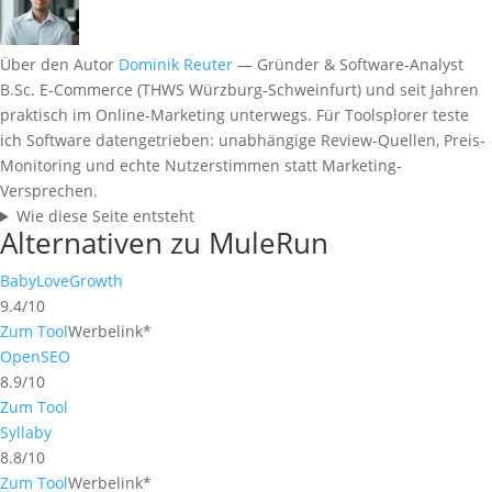
Über den Autor
Dominik Reuter
— Gründer & Software-Analyst
B.Sc. E-Commerce (THWS Würzburg-Schweinfurt) und seit Jahren
praktisch im Online-Marketing unterwegs. Für Toolsplorer teste
ich Software datengetrieben: unabhängige Review-Quellen, Preis-
Monitoring und echte Nutzerstimmen statt Marketing-
Versprechen.
Wie diese Seite entsteht
Alternativen zu MuleRun
BabyLoveGrowth
9.4/10
Zum Tool
Werbelink*
OpenSEO
8.9/10
Zum Tool
Syllaby
8.8/10
Zum Tool
Werbelink*