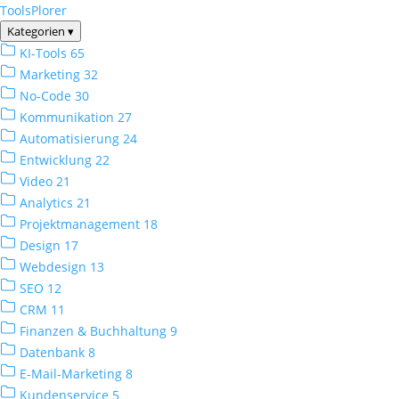
ToolsPlorer
Kategorien
▾
KI-Tools
65
Marketing
32
No-Code
30
Kommunikation
27
Automatisierung
24
Entwicklung
22
Video
21
Analytics
21
Projektmanagement
18
Design
17
Webdesign
13
SEO
12
CRM
11
Finanzen & Buchhaltung
9
Datenbank
8
E-Mail-Marketing
8
Kundenservice
5