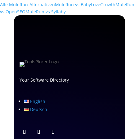
Alle MuleRun-Alternativen
MuleRun vs BabyLoveGrowth
MuleRun
vs OpenSEO
MuleRun vs Syllaby
Your Software Directory
English
Deutsch