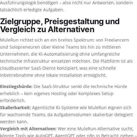
Ausführungslogik benötigen – also nicht nur Antworten, sondern
tatsächlich erledigte Aufgaben.
Zielgruppe, Preisgestaltung und
Vergleich zu Alternativen
MuleRun richtet sich an ein breites Spektrum: von Freelancern
und Solopreneuren über kleine Teams bis hin zu mittleren
Unternehmen, die KI-Automatisierung ohne umfangreiche
technische Infrastruktur einsetzen möchten. Die Plattform ist als
cloudbasierter SaaS-Dienst konzipiert, was eine schnelle
Inbetriebnahme ohne lokale Installation ermöglicht.
Einstiegshürde:
Die SaaS-Struktur senkt die technische Hürde
erheblich – kein eigenes Hosting oder komplexes Setup
erforderlich.
Skalierbarkeit:
Agentische KI-Systeme wie MuleRun eignen sich
für wachsende Teams, da Aufgabenvolumen skalierbar delegiert
werden kann.
Vergleich mit Alternativen:
Wer eine MuleRun-Alternative sucht,
könnte Tools wie AutoGPT, AgentGPT oder n8n in Betracht ziehen –