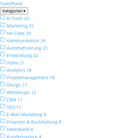
ToolsPlorer
Kategorien
▾
KI-Tools
65
Marketing
32
No-Code
29
Kommunikation
26
Automatisierung
23
Entwicklung
22
Video
21
Analytics
18
Projektmanagement
18
Design
17
Webdesign
12
CRM
11
SEO
11
E-Mail-Marketing
8
Finanzen & Buchhaltung
8
Datenbank
8
Kundenservice
4