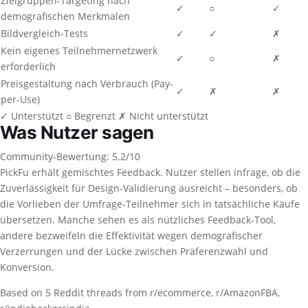
Zielgruppen-Targeting nach
✓
○
✓
demografischen Merkmalen
Bildvergleich-Tests
✓
✓
✗
Kein eigenes Teilnehmernetzwerk
✓
○
✗
erforderlich
Preisgestaltung nach Verbrauch (Pay-
✓
✗
✗
per-Use)
✓
Unterstützt
○
Begrenzt
✗
Nicht unterstützt
Was Nutzer sagen
Community-Bewertung: 5.2/10
PickFu erhält gemischtes Feedback. Nutzer stellen infrage, ob die
Zuverlässigkeit für Design-Validierung ausreicht – besonders, ob
die Vorlieben der Umfrage-Teilnehmer sich in tatsächliche Käufe
übersetzen. Manche sehen es als nützliches Feedback-Tool,
andere bezweifeln die Effektivität wegen demografischer
Verzerrungen und der Lücke zwischen Präferenzwahl und
Konversion.
Based on 5 Reddit threads from r/ecommerce, r/AmazonFBA,