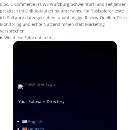
B.Sc. E-Commerce (THWS Würzburg-Schweinfurt) und seit Jahren
praktisch im Online-Marketing unterwegs. Für Toolsplorer teste
ich Software datengetrieben: unabhängige Review-Quellen, Preis-
Monitoring und echte Nutzerstimmen statt Marketing-
Versprechen.
Wie diese Seite entsteht
Your Software Directory
English
Deutsch